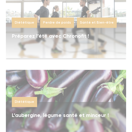
Diététique
Perdre de poids
Santé et Bien-être
Préparez l’été avec Chronofit !
Diététique
L’aubergine, légume santé et minceur !