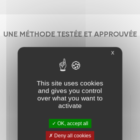
UNE MÉTHODE TESTÉE ET APPROUVÉE
X
4.8/5
358 avis Google
This site uses cookies
and gives you control
over what you want to
activate
ISIS M.
Je suis très satisfaite de mes séances. Les coachs
OK, accept all
sont au top ils t'expliquent comment bien faire les
mouvements et t'accompagnent dans la joie et la
Deny all cookies
bonne humeur. Des séances qui sont adaptées à