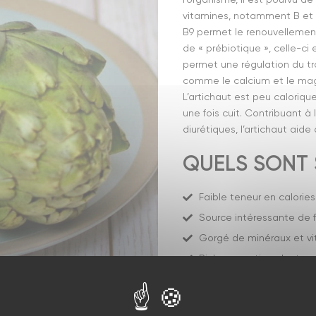
vitamines, notamment B et C
B9 permet le renouvellement ce
de « prébiotique », celle-ci
permet une régulation du tra
comme le calcium et le ma
L’artichaut est peu calorique
une fois cuit. Contribuant à
diurétiques, l’artichaut aide
QUELS SONT S
Faible teneur en calories
Source intéressante de f
Gorgé de minéraux et v
Riche en antioxydants
Detoxifiant
Protège des maladies ca