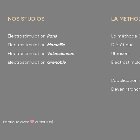
NOS STUDIOS
LA MÉTHO
Électrostimulation
Paris
La méthode C
Électrostimulation
Marseille
Diététique
Électrostimulation
Valenciennes
Ultrasons
Électrostimulation
Grenoble
Électrostimul
L’application
Devenir franc
Fabriqué avec
à Biot (06)