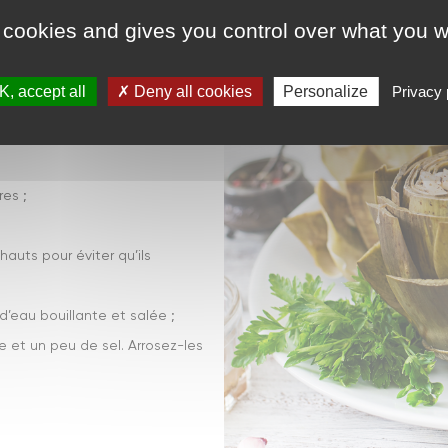
ES
 cookies and gives you control over what you w
, accept all
Deny all cookies
Personalize
Privacy 
tra ; 1 gousse d’ail
res ;
hauts pour éviter qu’ils
d’eau bouillante et salée ;
e et un peu de sel. Arrosez-les