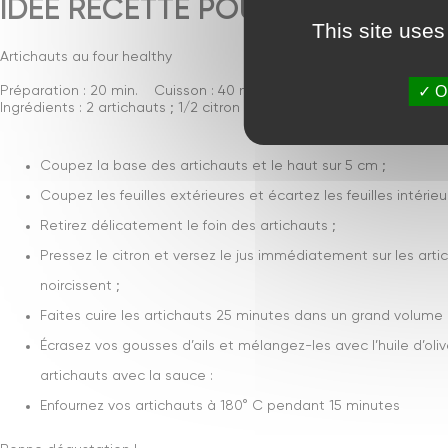
IDÉE RECETTE POUR 2 PERSONN
This site uses
Artichauts au four healthy
OK
Préparation : 20 min. Cuisson : 40 min.
Ingrédients : 2 artichauts ; 1/2 citron ; 50 ml d’huile d’olive vierge ex
Coupez la base des artichauts et le haut sur 5 cm ;
Coupez les feuilles extérieures et écartez les feuilles intérieu
Retirez délicatement le foin des artichauts ;
Pressez le citron et versez le jus immédiatement sur les artic
noircissent ;
Faites cuire les artichauts 25 minutes dans un grand volume 
Écrasez vos gousses d’ails et mélangez-les avec l’huile d’oliv
artichauts avec la sauce :
Enfournez vos artichauts à 180° C pendant 15 minutes