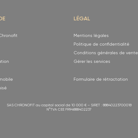
DE
LÉGAL
hronofit
Mentions légales
Politique de confidentialité
Conditions générales de vente
ation
Gérer les services
 mobile
Formulaire de rétractation
hisé
SAS CHRONOFIT au capital social de 10 000 € – SIRET : 88840223700018
N°TVA CEE FR94888402237