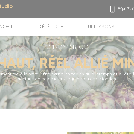
tudio
MyChro
NOFIT
DIÉTÉTIQUE
ULTRASONS
– CHRONO’BLOG –
HAUT, RÉEL ALLIÉ M
ux Port)
omestible à la saveur fine garnit les tables au printemps et à l’été.
bienfaits de ce délicieux légume, au cœur fondant