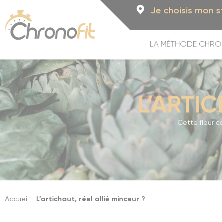
Cookies management panel
Je choisis mon s
LA MÉTHODE CHRO
GRENOBLE
Grenoble
MARSEILLE
L’ARTIC
Marseille (Vie
PARIS
Cette fleur c
Plaisir
VALENCIENNES
Valenciennes
Accueil
-
L’artichaut, réel allié minceur ?