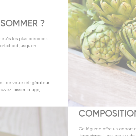
NSOMMER ?
riétés les plus précoces
’artichaut jusqu’en
s de votre réfrigérateur
uvez laisser la tige,
COMPOSITION
Ce légume offre un apport m
l’organisme, il est pourvu 